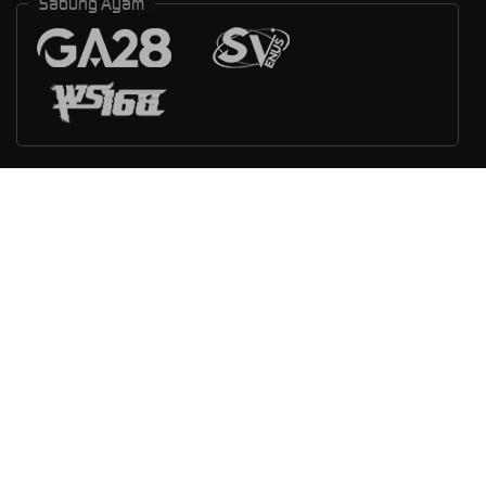
Sabung Ayam