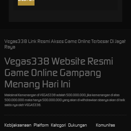
Vegas338 Link Resmi Akses Game Online Terbesar Di Jagat
Raya
Vegas338 Website Resmi
Game Online Gampang
Menang Hari Ini
Maksimal Kemenangan di VEGAS338 adalah 500.000.000, jika kemenangan di atas
500.000.000 maka hanya 500.000.000 yang akan di withdrawkan sisanya akan di tarik
saldo nya oleh VEGAS338.
Kebijaksanaan
Platform
Kategori
Dukungan
Komunitas