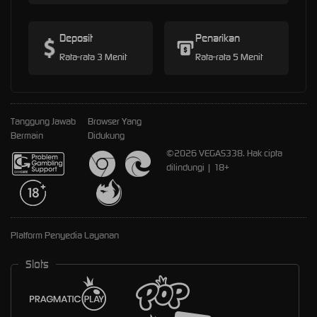
Deposit
Penarikan
Rata-rata 3 Menit
Rata-rata 5 Menit
Tanggung Jawab
Browser Yang
Bermain
Didukung
©2026 VEGAS338. Hak cipta
dilindungi | 18+
Platform Penyedia Layanan
Slots