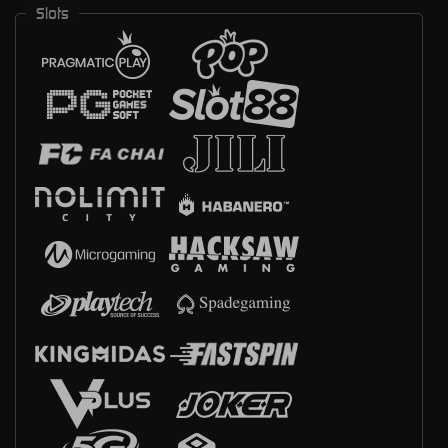
Slots