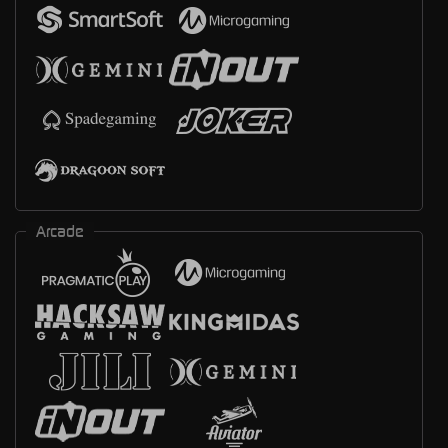
Arcade