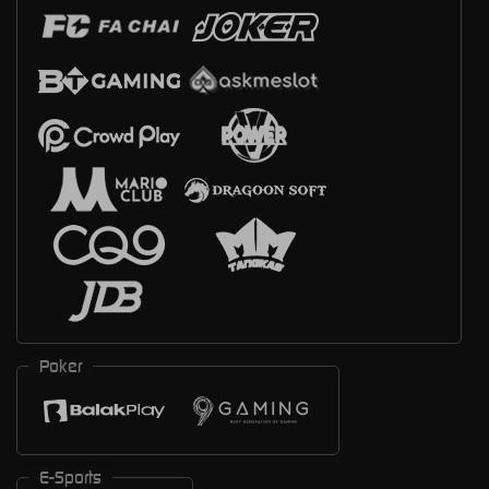
Poker
E-Sports