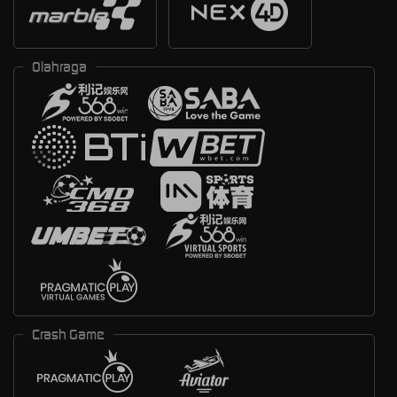
Olahraga
Crash Game